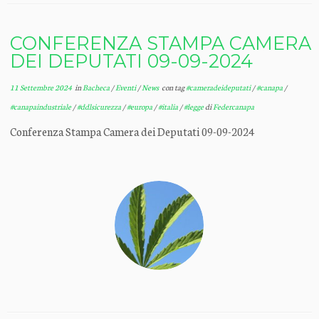
CONFERENZA STAMPA CAMERA
DEI DEPUTATI 09-09-2024
11 Settembre 2024
in
Bacheca
/
Eventi
/
News
con tag
#cameradeideputati
/
#canapa
/
#canapaindustriale
/
#ddlsicurezza
/
#europa
/
#italia
/
#legge
di
Federcanapa
Conferenza Stampa Camera dei Deputati 09-09-2024