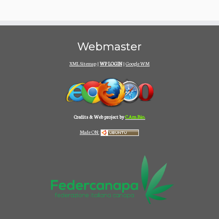
Webmaster
XML Sitemap
|
WP LOGIN
|
Google WM
Credits & Web project by
C.Am.Bio.
Made ON: