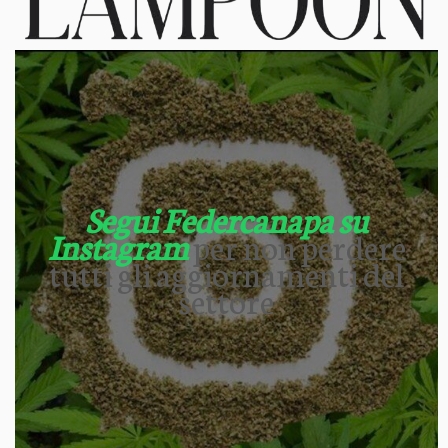
Segui Federcanapa su
Instagram
per non perdere
tutti gli aggiornamenti del
settore