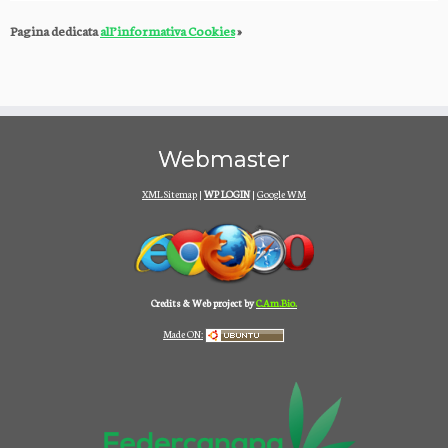
Pagina dedicata
alI’informativa Cookies
»
Webmaster
XML Sitemap
|
WP LOGIN
|
Google WM
Credits & Web project by
C.Am.Bio.
Made ON: