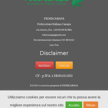
FEDERCANAPA
Federazione Italiana Canapa
via Genova, 23A - CAP 00184 ROMA
federcanapa@gmail.com
Per informazioni chiamare 333-8041523
Lun-Ven
Disclaimer
Info Privacy
Cookie Law
CF – p.IVA: 13800501002
Il LOGO è esclusiva proprietà di FEDERCANAPA
Utilizziamo cookies per essere sicuri che tu possa avere la
migliore esperienza sul nostro sito
Accetto
Rifiuto