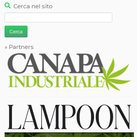
Cerca nel sito
Ricerca
per:
» Partners