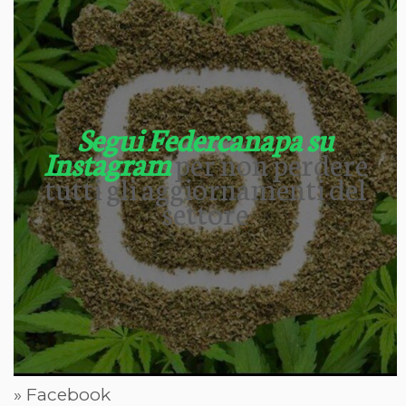
Segui Federcanapa su
Instagram
per non perdere
tutti gli aggiornamenti del
settore
» Facebook