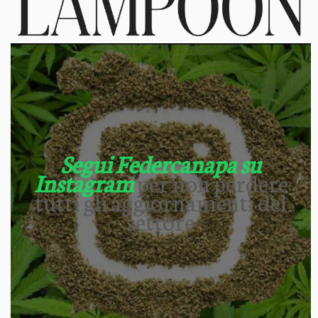
Segui Federcanapa su
Instagram
per non perdere
tutti gli aggiornamenti del
settore