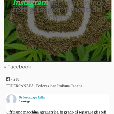
Instagram
per non perdere
tutti gli aggiornamenti del
settore
» Facebook
4,860
FEDERCANAPA | Federazione Italiana Canapa
Federcanapa Italia
1 week ago
Offriamo macchina sgranatrice, in grado di separare gli steli