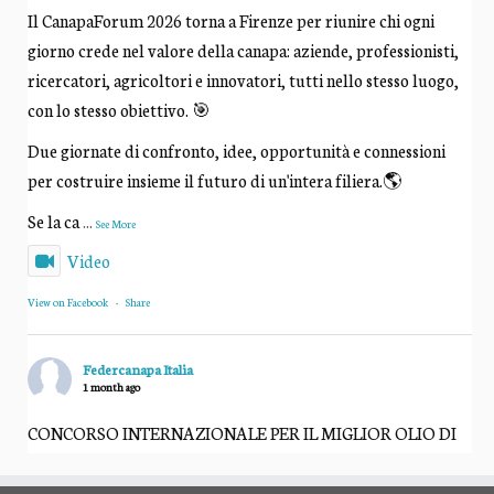
Il CanapaForum 2026 torna a Firenze per riunire chi ogni
giorno crede nel valore della canapa: aziende, professionisti,
ricercatori, agricoltori e innovatori, tutti nello stesso luogo,
con lo stesso obiettivo. 🎯
Due giornate di confronto, idee, opportunità e connessioni
per costruire insieme il futuro di un'intera filiera.🌎
Se la ca
...
See More
Video
View on Facebook
·
Share
Federcanapa Italia
1 month ago
CONCORSO INTERNAZIONALE PER IL MIGLIOR OLIO DI
SEMI DI CANAPA "Canapaè" 2026 - IX