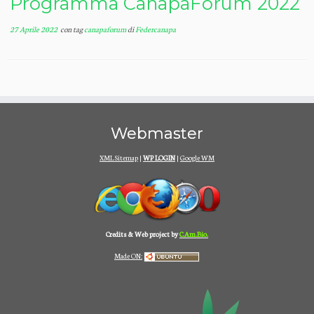
Programma CanapaForum 2022
27 Aprile 2022
con tag
canapaforum
di
Federcanapa
Webmaster
XML Sitemap
|
WP LOGIN
|
Google WM
Credits & Web project by
C.Am.Bio.
Made ON: