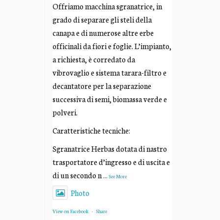
Offriamo macchina sgranatrice, in
grado di separare gli steli della
canapa e di numerose altre erbe
officinali da fiori e foglie. L’impianto,
a richiesta, è corredato da
vibrovaglio e sistema tarara-filtro e
decantatore per la separazione
successiva di semi, biomassa verde e
polveri.
Caratteristiche tecniche:
Sgranatrice Herbas dotata di nastro
trasportatore d’ingresso e di uscita e
di un secondo n
...
See More
Photo
View on Facebook
·
Share