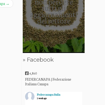
non perdere
napa
→
tutti gli
aggiornamenti
del settore
» Facebook
4,860
FEDERCANAPA | Federazione
Italiana Canapa
Federcanapa Italia
1 week ago