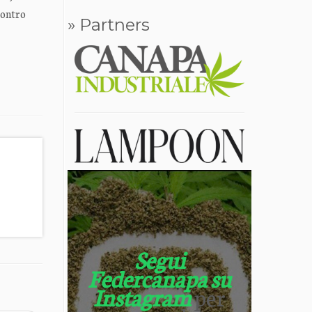
contro
» Partners
Segui
Federcanapa su
Instagram
per