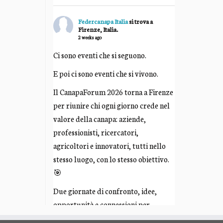
Federcanapa Italia
si trova a
Firenze, Italia.
2 weeks ago
Ci sono eventi che si seguono.
E poi ci sono eventi che si vivono.
Il CanapaForum 2026 torna a Firenze
per riunire chi ogni giorno crede nel
valore della canapa: aziende,
professionisti, ricercatori,
agricoltori e innovatori, tutti nello
stesso luogo, con lo stesso obiettivo.
🎯
Due giornate di confronto, idee,
opportunità e connessioni per
costruire insieme il futuro di