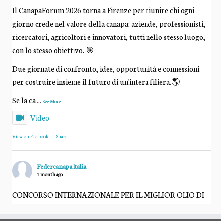
Il CanapaForum 2026 torna a Firenze per riunire chi ogni
giorno crede nel valore della canapa: aziende, professionisti,
ricercatori, agricoltori e innovatori, tutti nello stesso luogo,
con lo stesso obiettivo. 🎯
Due giornate di confronto, idee, opportunità e connessioni
per costruire insieme il futuro di un'intera filiera.🌎
Se la ca
...
See More
Video
View on Facebook
·
Share
Federcanapa Italia
1 month ago
CONCORSO INTERNAZIONALE PER IL MIGLIOR OLIO DI
SEMI DI CANAPA "Canapaè" 2026 - IX