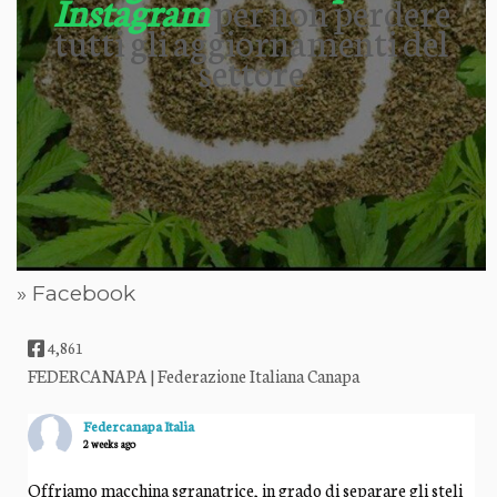
Instagram
per non perdere
tutti gli aggiornamenti del
settore
» Facebook
4,861
FEDERCANAPA | Federazione Italiana Canapa
Federcanapa Italia
2 weeks ago
Offriamo macchina sgranatrice, in grado di separare gli steli