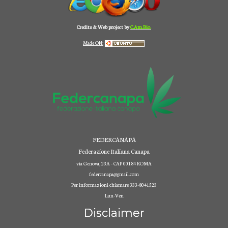
Credits & Web project by
C.Am.Bio.
Made ON:
FEDERCANAPA
Federazione Italiana Canapa
via Genova, 23A - CAP 00184 ROMA
federcanapa@gmail.com
Per informazioni chiamare 333-8041523
Lun-Ven
Disclaimer