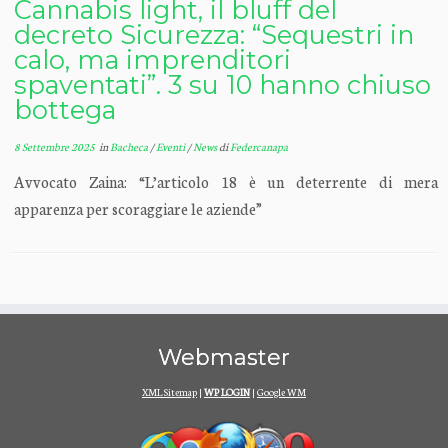
Cannabis light, il bluff del
decreto Sicurezza: “Sequestri in
calo, ma imprenditori
spaventati”. 3 su 10 hanno chiuso
bottega
8 Settembre 2025
in
Bacheca
/
Eventi
/
News
di
Federcanapa
Avvocato Zaina: “L’articolo 18 è un deterrente di mera
apparenza per scoraggiare le aziende”
Webmaster
XML Sitemap
|
WP LOGIN
|
Google WM