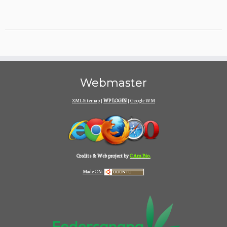
Webmaster
XML Sitemap
|
WP LOGIN
|
Google WM
Credits & Web project by
C.Am.Bio.
Made ON: