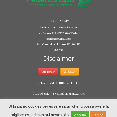
FEDERCANAPA
Federazione Italiana Canapa
via Genova, 23A - CAP 00184 ROMA
federcanapa@gmail.com
Per informazioni chiamare 333-8041523
Lun-Ven
Disclaimer
Info Privacy
Cookie Law
CF – p.IVA: 13800501002
Il LOGO è esclusiva proprietà di FEDERCANAPA
Utilizziamo cookies per essere sicuri che tu possa avere la
migliore esperienza sul nostro sito
Accetto
Rifiuto