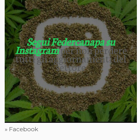
Segui Federcanapa su
Instagram
per non perdere
tutti gli aggiornamenti del
settore
» Facebook