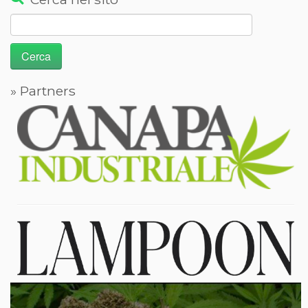
Ricerca
per:
» Partners