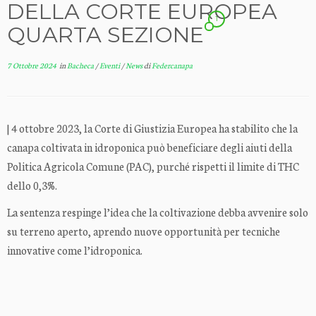
DELLA CORTE EUROPEA
1
QUARTA SEZIONE
7 Ottobre 2024
in
Bacheca
/
Eventi
/
News
di
Federcanapa
| 4 ottobre 2023, la Corte di Giustizia Europea ha stabilito che la
canapa coltivata in idroponica può beneficiare degli aiuti della
Politica Agricola Comune (PAC), purché rispetti il limite di THC
dello 0,3%.
La sentenza respinge l’idea che la coltivazione debba avvenire solo
su terreno aperto, aprendo nuove opportunità per tecniche
innovative come l’idroponica.