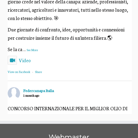
giorno crede nel valore della canapa: aziende, professionisti,
ricercatori, agricoltori e innovatori, tutti nello stesso luogo,
con lo stesso obiettivo. 🎯
Due giornate di confronto, idee, opportunità e connessioni
per costruire insieme il futuro di un'intera filiera.🌎
Se la ca
...
See More
Video
View on Facebook
·
Share
Federcanapa Italia
1 month ago
CONCORSO INTERNAZIONALE PER IL MIGLIOR OLIO DI
SEMI DI CANAPA "Canapaè" 2026 - IX
Edizione, Premio Alberto Ritieni
Webmaster
Finalità del premio 🏆