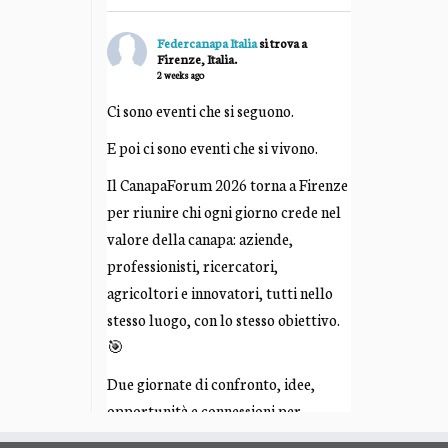
Federcanapa Italia
si trova a
Firenze, Italia.
2 weeks ago
Ci sono eventi che si seguono.
E poi ci sono eventi che si vivono.
Il CanapaForum 2026 torna a Firenze
per riunire chi ogni giorno crede nel
valore della canapa: aziende,
professionisti, ricercatori,
agricoltori e innovatori, tutti nello
stesso luogo, con lo stesso obiettivo.
🎯
Due giornate di confronto, idee,
opportunità e connessioni per
costruire insieme il futuro di