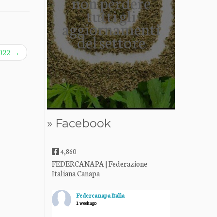
non perdere
tutti gli
aggiornamenti
del settore
2022
→
» Facebook
4,860
FEDERCANAPA | Federazione
Italiana Canapa
Federcanapa Italia
1 week ago