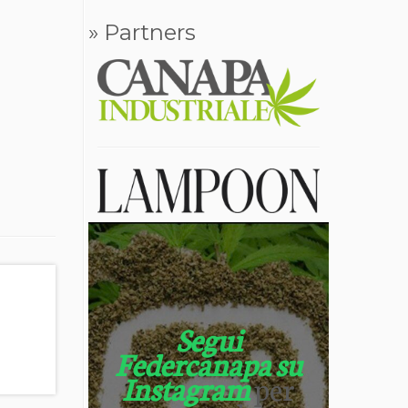
» Partners
Segui
Federcanapa su
Instagram
per