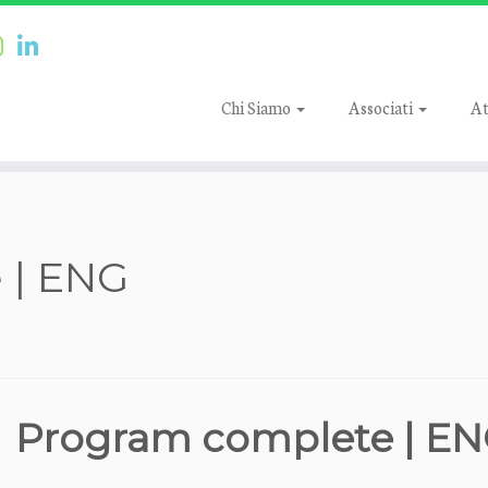
Chi Siamo
Associati
At
 | ENG
Program complete | E