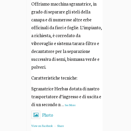
Offriamo macchina sgranatrice, in
grado di separare gli steli della
canapa e di numerose altre erbe
officinali da fiori e foglie. L’impianto,
a richiesta, è corredato da
vibrovaglio e sistema tarara-filtro e
decantatore per la separazione
successiva di semi, biomassa verde e
polveri.
Caratteristiche tecniche:
Sgranatrice Herbas dotata di nastro
trasportatore d’ingresso e di uscita e
di un secondo n
...
See More
Photo
View on Facebook
·
Share