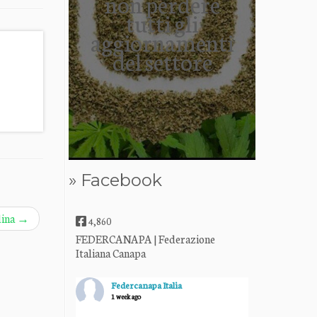
non perdere
tutti gli
aggiornamenti
del settore
» Facebook
dina
→
4,860
FEDERCANAPA | Federazione
Italiana Canapa
Federcanapa Italia
1 week ago