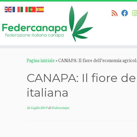
Passa
Pagina iniziale
»
CANAPA: Il fiore dell’economia agricola
al
contenuto
CANAPA: Il fiore d
italiana
26 Luglio 2019
di
Federcanapa