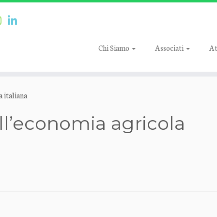
Chi Siamo
Associati
At
 italiana
ell’economia agricola