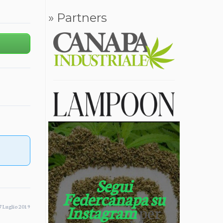
» Partners
Segui
Federcanapa su
Instagram
per
 Luglio 2019