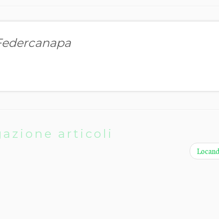
 Federcanapa
azione articoli
Locan