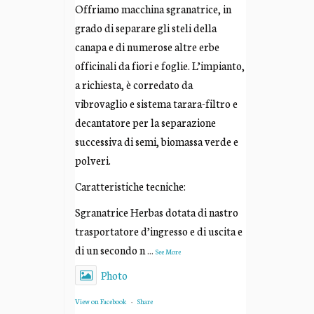
Offriamo macchina sgranatrice, in
grado di separare gli steli della
canapa e di numerose altre erbe
officinali da fiori e foglie. L’impianto,
a richiesta, è corredato da
vibrovaglio e sistema tarara-filtro e
decantatore per la separazione
successiva di semi, biomassa verde e
polveri.
Caratteristiche tecniche:
Sgranatrice Herbas dotata di nastro
trasportatore d’ingresso e di uscita e
di un secondo n
...
See More
Photo
View on Facebook
·
Share