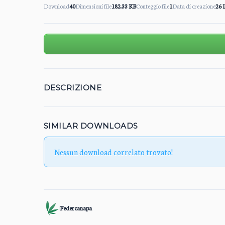
Download
40
Dimensioni file
182.33 KB
Conteggio file
1
Data di creazione
26 
DESCRIZIONE
SIMILAR DOWNLOADS
Nessun download correlato trovato!
Federcanapa