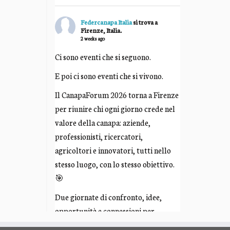
Federcanapa Italia
si trova a
Firenze, Italia.
2 weeks ago
Ci sono eventi che si seguono.
E poi ci sono eventi che si vivono.
Il CanapaForum 2026 torna a Firenze
per riunire chi ogni giorno crede nel
valore della canapa: aziende,
professionisti, ricercatori,
agricoltori e innovatori, tutti nello
stesso luogo, con lo stesso obiettivo.
🎯
Due giornate di confronto, idee,
opportunità e connessioni per
costruire insieme il futuro di