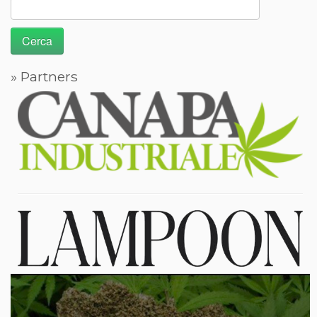
Ricerca
per:
» Partners