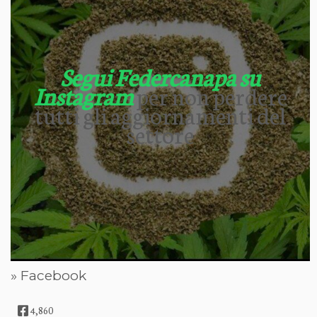
Segui Federcanapa su
Instagram
per non perdere
tutti gli aggiornamenti del
settore
» Facebook
4,860