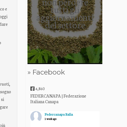
non perdere
tutti gli
co e
aggiornamenti
 oggi
del settore
ndare
o
» Facebook
vuoti,
4,860
bisogno
FEDERCANAPA | Federazione
 si
Italiana Canapa
igare
Federcanapa Italia
1 week ago
più