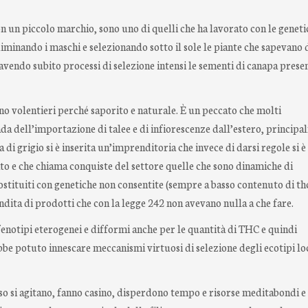
n un piccolo marchio, sono uno di quelli che ha lavorato con le geneti
minando i maschi e selezionando sotto il sole le piante che sapevano 
avendo subito processi di selezione intensi le sementi di canapa prese
 volentieri perché saporito e naturale. È un peccato che molti
rada dell’importazione di talee e di infiorescenze dall’estero, princip
 di grigio si è inserita un’imprenditoria che invece di darsi regole si è
ato e che chiama conquiste del settore quelle che sono dinamiche di
sostituiti con genetiche non consentite (sempre a basso contenuto di th
endita di prodotti che con la legge 242 non avevano nulla a che fare.
fenotipi eterogenei e difformi anche per le quantità di THC e quindi
be potuto innescare meccanismi virtuosi di selezione degli ecotipi lo
o si agitano, fanno casino, disperdono tempo e risorse meditabondi e