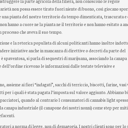
distruggere la parte agricola della filiera, non conoscono le regole
ietà non possa essere tirato fuori niente di buono, così giocano spor
e una pianta del nostro territorio da tempo dimenticata, trascurata e
non hanno a cuore ne la pianta ne il territorio e non hanno esitato a a
n processo che aveva il suo tempo.
ione e la retorica populista di alcuni politicanti hanno inoltre indott
ndere iniziative anche in mancanza di direttive o decreti da parte del
̀ spaventosa, si parla di sequestri di marijuana, associando la canapa
e dell’ordine ricevono le informazioni dalle testate televisive e
 assieme ai fiori “indagati”, sacchi di terriccio, biscotti, farine, vasi 
tti per i quali è stata pagata l’imposta sul valore aggiunto. Abbiamo 
 spacciatori, quando al contrario I consumatori di cannabis light spesso
la canapa industriale (il canapone dei nostri nonni) come step per mit
efacenti.
tori a norma di legge, non di demagogia. I nostri clienti sono per lo 