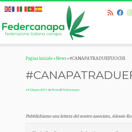
Passa
Pagina iniziale
»
News
»
#CANAPATRADUEFUOCHI
al
contenuto
#CANAPATRADUE
18 Giugno 2019
in
News
di
Federcanapa
Pubblichiamo una lettera del nostro associato, Alessio R