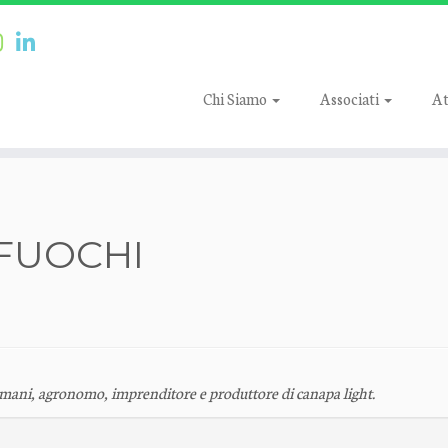
Chi Siamo
Associati
At
FUOCHI
omani, agronomo, imprenditore e produttore di canapa light.