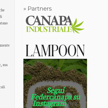
» Partners
che
di
ntano
almente
c, ma
Segui
cali
Federcanapa su
Instagram
per