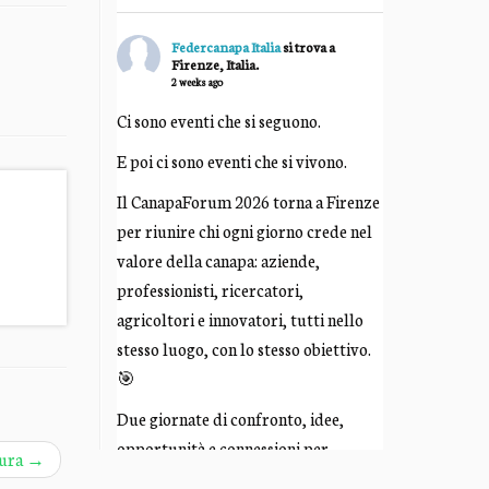
Federcanapa Italia
si trova a
Firenze, Italia.
2 weeks ago
Ci sono eventi che si seguono.
E poi ci sono eventi che si vivono.
Il CanapaForum 2026 torna a Firenze
per riunire chi ogni giorno crede nel
valore della canapa: aziende,
professionisti, ricercatori,
agricoltori e innovatori, tutti nello
stesso luogo, con lo stesso obiettivo.
🎯
Due giornate di confronto, idee,
opportunità e connessioni per
cura
→
costruire insieme il futuro di