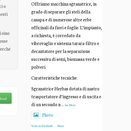
Offriamo macchina sgranatrice, in
ci o
grado di separare gli steli della
uesti
canapa e di numerose altre erbe
officinali da fiori e foglie. L’impianto,
i sino
a richiesta, è corredato da
fosse
vibrovaglio e sistema tarara-filtro e
erché
decantatore per la separazione
successiva di semi, biomassa verde e
polveri.
Caratteristiche tecniche:
Sgranatrice Herbas dotata di nastro
trasportatore d’ingresso e di uscita e
load
di un secondo n
...
See More
Photo
View on Facebook
·
Share