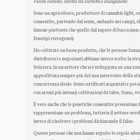
Fiorin fiorello, stretto tra furbetti e manganello
Sono un agricoltore, produttore di cannabis light, co
consentite, partendo dal seme, andando nei campi, eli
limone piuttosto che quelle dal sapore di bacca (non 
fenotipi eterogenei).
Ho coltivato un buon prodotto, che le persone fumano
distributori e negozianti abbiano invece scelto la st
Svizzera. In un settore che si è sviluppato su una zona
approfittata sempre più del non intervento dello st
concorrenza sleale. Semi certificati acquistati e poi 
con aromi più intensi) coltivazioni da talee, fumo, v
È vero anche che le genetiche consentite presentano 
rappresentano un problema, tuttavia il settore avreb
invece di risolvere i problemi dichiarando il falso.
Queste persone che non hanno seguito le regole adess