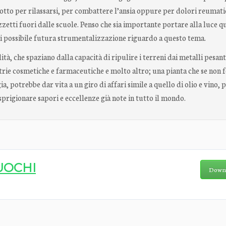
dotto per rilassarsi, per combattere l’ansia oppure per dolori reumati
azzetti fuori dalle scuole. Penso che sia importante portare alla luce q
ni possibile futura strumentalizzazione riguardo a questo tema.
tà, che spaziano dalla capacità di ripulire i terreni dai metalli pesant
trie cosmetiche e farmaceutiche e molto altro; una pianta che se non 
a, potrebbe dar vita a un giro di affari simile a quello di olio e vino, p
sprigionare sapori e eccellenze già note in tutto il mondo.
UOCHI
Down