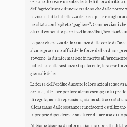
cercano di creare un ente che tuteli il loro diritto a 
dell’agricoltura e dunque credono che dalle nostre var
rovinano tutta la bellezza del riscoprire e migliorar
insultata con l’epiteto “paglione”. Commercianti che 
oltre il consentito per ricavi immediati, bruciando u
La poca chiarezza della sentenza della corte di Cassaz
alcune procure o uffici delle forze dell’ordine a pre
governo, la disinformazione in merito all’argomento e
industriale alla sostanza stupefacente, le stesse forz
giornalistiche.
Le forze dell’ordine durante le loro azioni sequestrano,
cartine, filtri per portare alcuni esempi; tutti prodo
di regole, non di repressione, siamo stati accostati a
allontanano dalle sostanze stupefacenti e utilizzano 
le proprie dipendenze e smettere di fare uso di stup
Abbiamo bisogno di informazioni, protocolli, di labora